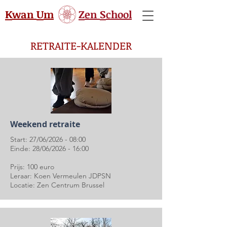
K
U
Z
S
wan
m
en
chool
RETRAITE-KALENDER
Weekend retraite
Start: 27/06/2026 - 08:00
Einde: 28/06/2026 - 16:00
Prijs: 100 euro
Leraar: Koen Vermeulen JDPSN
Locatie: Zen Centrum Brussel